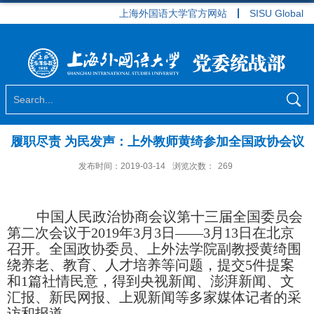
上海外国语大学官方网站
SISU Global
履职尽责 为民发声：上外教师黄绮参加全国政协会议
发布时间：2019-03-14
浏览次数：
269
中国人民政治协商会议第十三届全国委员会
第二次会议于
2019
年
3
月
3
日——
3
月
13
日在北京
召开。全国政协委员、上外法学院副教授黄绮围
绕养老、教育、人才培养等问题，提交
5
件提案
和
1
篇社情民意，得到央视新闻、澎湃新闻、文
汇报、新民网报、上观新闻等多家媒体记者的采
访和报道。