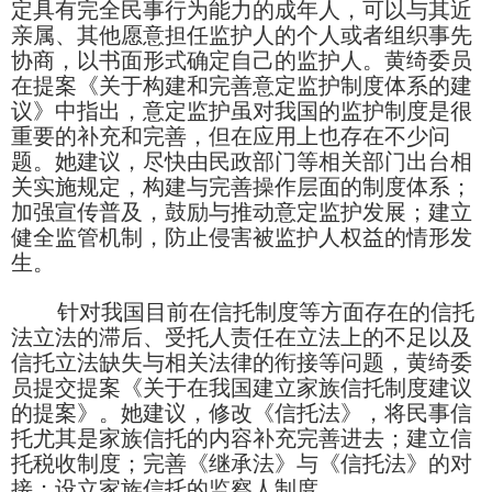
定具有完全民事行为能力的成年人，可以与其近
亲属、其他愿意担任监护人的个人或者组织事先
协商，以书面形式确定自己的监护人。黄绮委员
在提案《关于构建和完善意定监护制度体系的建
议》中指出，意定监护虽对我国的监护制度是很
重要的补充和完善，但在应用上也存在不少问
题。她建议，尽快由民政部门等相关部门出台相
关实施规定，构建与完善操作层面的制度体系；
加强宣传普及，鼓励与推动意定监护发展；建立
健全监管机制，防止侵害被监护人权益的情形发
生。
针对我国目前在信托制度等方面存在的信托
法立法的滞后、受托人责任在立法上的不足以及
信托立法缺失与相关法律的衔接等问题，黄绮委
员提交提案《关于在我国建立家族信托制度建议
的提案》。她建议，修改《信托法》，将民事信
托尤其是家族信托的内容补充完善进去；建立信
托税收制度；完善《继承法》与《信托法》的对
接；设立家族信托的监察人制度。