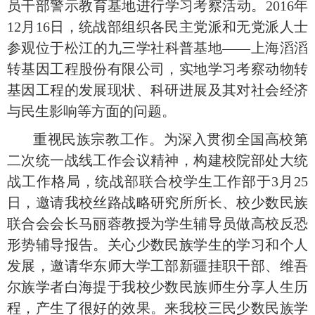
员干部警示教育基地进行学习考察活动。
2016
年
12
月
16
日，统战部组织各民主党派和无党派人士
参观位于松江的九三学社科普基地
——
上海滔滔
转基因工程股份有限公司，实地学习考察动物转
基因工程的发展现状、科研进展及其对社会经济
与民生影响等方面的问题。
重视民族宗教工作。为深入贯彻全国高校第
二次统一战线工作会议精神，构建校院部处大统
战工作格局，统战部联合校学生工作部于
3
月
25
日，邀请我校丝路战略研究所所长、校少数民族
联合会会长马丽蓉教授为学生辅导员做高校反恐
形势辅导报告。关心少数民族学生的学习和个人
发展，邀请华东师大学工部新疆挂职干部、维吾
尔族学者白海提于我校少数民族师生分享人生历
程，产生了很好的效果。来我校三民少数民族学