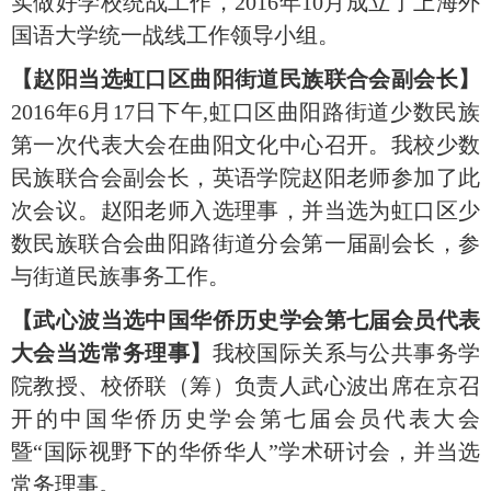
实做好学校统战工作，
2016
年
10
月成立了上海外
国语大学统一战线工作领导小组。
【赵阳当选虹口区曲阳街道民族联合会副会长】
2016
年
6
月
17
日下午
,
虹口区曲阳路街道少数民族
第一次代表大会在曲阳文化中心召开。我校少数
民族联合会副会长，英语学院赵阳老师参加了此
次会议。赵阳老师入选理事，并当选为虹口区少
数民族联合会曲阳路街道分会第一届副会长，参
与街道民族事务工作。
【武心波当选中国华侨历史学会第七届会员代表
大会当选常务理事】
我校国际关系与公共事务学
院教授、校侨联（筹）负责人武心波出席在京召
开的中国华侨历史学会第七届会员代表大会
暨“国际视野下的华侨华人”学术研讨会，并当选
常务理事。