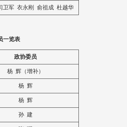
闫卫军 衣永刚 俞祖成 杜越华
员一览表
政协委员
杨 辉（增补）
杨 辉
杨 辉
孙 建