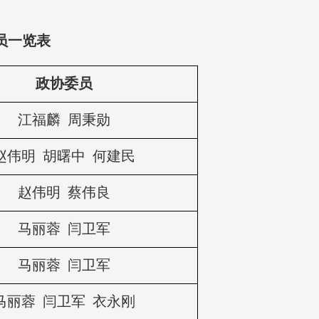
员一览表
政协委员
江福麟 周秉勋
赵伟明 胡曙中 何建民
赵伟明 蔡伟良
马丽蓉 闫卫军
马丽蓉 闫卫军
马丽蓉 闫卫军 衣永刚