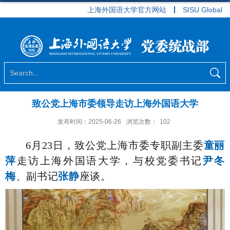
上海外国语大学官方网站
SISU Global
致公党上海市委领导走访上海外国语大学
发布时间：2025-06-26
浏览次数：
102
6
月
23
日，致公党上海市委专职副主委
童丽
萍
走访上海外国语大学，与校党委书记
尹冬
梅
、副书记
张静
座谈。