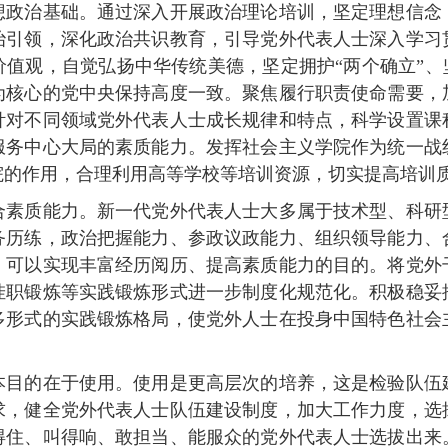
治基础。通过深入开展政治理论培训，坚定理想信念
治引领，深化政治共识教育，引导党外代表人士深入学习
值观，自觉弘扬中华传统美德，坚定拥护“两个确立”、
为核心的党中央保持高度一致。聚焦履行职责使命需要，
针对不同领域党外代表人士成长规律和特点，科学设置课
服务中心大局的素质能力。发挥社会主义学院作为统一战
院的作用，合理利用高等学校等培训资源，切实提高培训
质能力。新一代党外代表人士大多属于技术型、科研
务历练，政治把握能力、参政议政能力、组织领导能力、
，可以实现丰富经历阅历、提高素质能力的目的。将党外
挂职锻炼等实践锻炼形式进一步制度化规范化。积极稳妥
多形式的实践锻炼格局，使党外人士在投身中国特色社会
的在于使用。使用是更高层次的培养，这是检验队伍
求，健全党外代表人士队伍建设制度，加大工作力度，选
得住、叫得响、敢担当、能服众的党外代表人士选拔出来