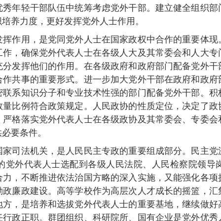
优秀年轻干部队伍中统筹考虑党外干部。建立健全组织部
织培养力度，更好发挥党外人士作用。
作用，是党同党外人士在国家政权中合作的重要体现
工作，确保党外代表人士在各级人大及其常委会和人大专
充分发挥他们的作用。在各级政府和政府部门配备党外干
合作共事的重要形式。进一步加大党外干部在政府和政府
密联系知识分子和专业技术性强的部门配备党外干部。积
数量比例符合政策规定。人民政协的性质定位，决定了政
。严格落实党外代表人士在各级政协及其常委会、专委会
供必要条件。
司法机关，是人民民主专政的重要组成部分。民主党
的党外代表人士选配到各级人民法院、人民检察院领导
合力，不断推进依法治国方略的深入实施，又能强化各项
勤政廉政建设。高等学校作为高层次人才成长的摇篮，汇
地方，是培养和选拔党外代表人士的重要基地，继续做好
任行政正职。群团组织、科研院所、国有企业是党外优秀